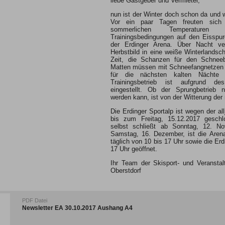
liebe Gastgeber und Vermieter,
nun ist der Winter doch schon da und w
Vor ein paar Tagen freuten sich 
sommerlichen Temperature
Trainingsbedingungen auf den Eisspu
der Erdinger Arena. Über Nacht ve
Herbstbild in eine weiße Winterlandsch
Zeit, die Schanzen für den Schneebe
Matten müssen mit Schneefangnetzen 
für die nächsten kalten Nächte h
Trainingsbetrieb ist aufgrund d
eingestellt. Ob der Sprungbetrieb
werden kann, ist von der Witterung der
Die Erdinger Sportalp ist wegen der all
bis zum Freitag, 15.12.2017 geschl
selbst schließt ab Sonntag, 12. N
Samstag, 16. Dezember, ist die Aren
täglich von 10 bis 17 Uhr sowie die Erd
17 Uhr geöffnet.
Ihr Team der Skisport- und Veransta
Oberstdorf
PDF Datei
Newsletter EA 30.10.2017 Aushang A4