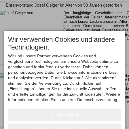
Ehrenvorstand Josef Geiger im Alter von 93 Jahren gestorben
Der langjährige Geschäftsführer, G
Ehrenbeirat der Geiger Unternehmensg
ist nach kurzer Leidensphase im Alter 
gestorben. Gemeinsam mit seinen B
Geiger sen. hat Josef Geiger sen. da
Generation aufgebaut, die heutige St
Wir verwenden Cookies und andere
maßgeblich mitgeprägt und auch die 
an die dritte…
Technologien.
Wir und unsere Partner verwenden Cookies und
vergleichbare Technologien, um unsere Webseite optimal zu
gestalten und fortlaufend zu verbessern. Dabei können
Oberstdorf-Team feiert Herbstfest
personenbezogene Daten wie Browserinformationen erfasst
Großer Andrang herrschte in der Oyb
und analysiert werden. Durch Klicken auf „Alle akzeptieren“
als das Oberstdorf-Team das jährliche H
stimmen Sie der Verwendung zu. Durch Klicken auf
Motto "Herbstfest" kamen über 400 d
„Einstellungen“ können Sie eine individuelle Auswahl treffen
neben dem Helfergeschenk als Dankes
vergangenen Winter vor allem ein
und erteilte Einwilligungen für die Zukunft widerrufen. Weitere
genießen. Die Skisport- und Veransta
Informationen erhalten Sie in unserer Datenschutzerklärung.
Oberstdorf ließen sich auch diesmal 
einfallen,…
Alle akzeptieren