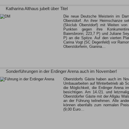
Katharina Althaus jubelt über Titel
Die neue Deutsche Meisterin im Da
Oberstdorf. An ihrer Heimschanze set
(Skiclub Oberstdorf) mit Weiten vo
Punkten gegen ihre Konkurrent
Baiersbronn; 223,7 P) und Juliane Se
P) an die Spitze. Auf den vierten Pl
Carina Vogt (SC Degenfeld) vor Ramon
Oberstdorferin, Gianina…
Sonderführungen in der Erdinger Arena auch im November!
Oberstdorfs Gäste haben auch im Nov
Umbauarbeiten auf Winterbetrieb ab S
die Möglichkeit, die Erdinger Arena 
besichtigen. Am 14./21. und letzmal
Oberstdorfer Gäste mit der Allgäu Wal
an der Führung teilnehmen. Alle ande
können ebenfalls zum normalen Preis
(9,00 Euro…