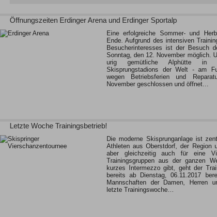
Öffnungszeiten Erdinger Arena und Erdinger Sportalp
Eine erfolgreiche Sommer- und Her
Ende. Aufgrund des intensiven Traini
Besucherinteresses ist der Besuch d
Sonntag, den 12. November möglich. Un
urig gemütliche Alphütte in 
Skisprungstadions der Welt - am F
wegen Betriebsferien und Reparatu
November geschlossen und öffnet…
Letzte Woche Trainingsbetrieb!
Die moderne Skisprunganlage ist zentra
Athleten aus Oberstdorf, der Region
aber gleichzeitig auch für eine Vie
Trainingsgruppen aus der ganzen We
kurzes Intermezzo gibt, geht der Train
bereits ab Dienstag, 06.11.2017 bere
Mannschaften der Damen, Herren un
letzte Trainingswoche…