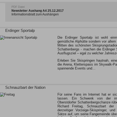
PDF Datei
Newsletter Aushang A4 25.12.2017
Informationsblatt zum Aushängen
Erdinger Sportalp
Die Erdinger Sportalp ist wohl einm
gemütliche Alphütte sondern vor allem
Mitten des schönsten Skisprungstadi
Schattenbergs - machen die Erdinger 
Ausflugsziel – egal zu welcher Jahresze
Erleben Sie Skispringen hautnah, ein
die Arena, Kletterspass im Skywalk-P
spannende Events und…
Schnauzbart der Nation
Für seine Fans im Internet hat er si
lassen. Ein Schwenk von der im
Oberstdorfer Schattenbergschanze rüb
Richard Freitag, Schnauzbart der
derzeitiger Vorzeige-Skispringer, und
Sätze auf, um seine Fangemeinde über