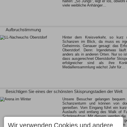
halten: „So Jungs“, legt er los, obwoh
viele weibliche Anhänger…
Aufbruchstimmung
Hinter dem Kreisverkehr, so kurz 
Schanzen im Blick, da muss es irg
Geheimnis. Genauer gesagt: das Erf
Oberstdorf. Denn: Irgendetwas läuf
anders als in anderen Orten. Nur so ist
dass ausgerechnet Oberstdorfer Skispor
erfolgreicher sind als ihre Kon
Medaillensammlung wächst Jahr für…
Besichtigen Sie eines der schönsten Skisprungstadien der Welt
Unsere Besucher gelangen bequem
Schanzenturm und können von dort
genießen. Vom Eingang führt ein kurz
Auslaufs und entlang des Walk of 
Schrägaufzug. Mit diesem werden die
Schanzentisch überwunden. Weiter ge
Wir verwenden Cookies und andere
Sprungturm zur Panorama-Plattform