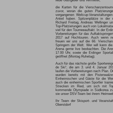
liebe Gastgeber und Vermieter,
die Karten für die Vierschanzentourn
zuvor, woran die guten Platzierun
vergangenen Weltcup-Veranstaltungen
Anteil haben. Spitzenplätze in der
Richard Freitag, Andreas Wellinger u
Top-Platzierungen auch von Lokalmata
viel für den Tourneeauftakt. In der Erdi
Vorbereitungen für das Auftaktspring
2017 auf Hochtouren. Auch wenn noc
freuen wir uns auf die 66. Vierscha
Springern der Welt. Wer will kann die
Arena gerne live beobachten. Die Aren
17.00 Uhr, sowie die Erdinger Sporta
geöffnet (Montag Ruhetag).
Auch für das nächste große Sportereign
de Ski“, die am 3. und 4. Januar 20
laufen die Vorbereitungen nach Plan. 
wurden bereits mit den Pistenwalze
Einheimischen und Gäste für die Weih
auch die einheimischen Sportler trainie
Strecken im Ried, um sich mit Top
kommende Olympiade in Südkorea zu q
sie unser DSV-Team bei ihrem Heimwelt
Ihr Team der Skisport- und Veransta
Oberstdorf