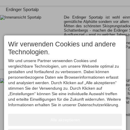
Erdinger Sportalp
Die Erdinger Sportalp ist wohl einm
gemütliche Alphütte sondern vor allem
Mitten des schönsten Skisprungstadi
Schattenbergs - machen die Erdinger 
Ausflugsziel – egal zu welcher Jahresze
Wir verwenden Cookies und andere
Erleben Sie Skispringen hautnah, ein
die Arena, Kletterspass im Skywalk-P
Technologien.
spannende Events und…
Wir und unsere Partner verwenden Cookies und
vergleichbare Technologien, um unsere Webseite optimal zu
gestalten und fortlaufend zu verbessern. Dabei können
Führungen in der Audi Arena
personenbezogene Daten wie Browserinformationen erfasst
Täglich um 11.00 Uhr findet eine Fü
und analysiert werden. Durch Klicken auf „Alle akzeptieren“
statt (ab 8 Personen; Anmeldung unter
stimmen Sie der Verwendung zu. Durch Klicken auf
360 erforderlich). Gerne bieten wir fü
„Einstellungen“ können Sie eine individuelle Auswahl treffen
Anfrage an. Der Eintritt von 6,00 f
Eintritt 3,00 Euro) beinhaltet den B
und erteilte Einwilligungen für die Zukunft widerrufen. Weitere
und die Auffahrt mit Schrägaufzug und 
Informationen erhalten Sie in unserer Datenschutzerklärung.
auf den Schanzenturm.
Unsere Besucher gelangen bequem mi
Alle akzeptieren