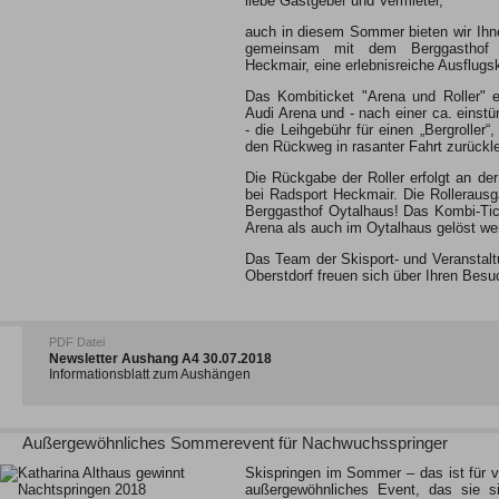
liebe Gastgeber und Vermieter,
auch in diesem Sommer bieten wir Ihn
gemeinsam mit dem Berggasthof 
Heckmair, eine erlebnisreiche Ausflugs
Das Kombiticket "Arena und Roller" e
Audi Arena und - nach einer ca. einst
- die Leihgebühr für einen „Bergroller
den Rückweg in rasanter Fahrt zurückl
Die Rückgabe der Roller erfolgt an de
bei Radsport Heckmair. Die Rollerausg
Berggasthof Oytalhaus! Das Kombi-Tic
Arena als auch im Oytalhaus gelöst we
Das Team der Skisport- und Veranstal
Oberstdorf freuen sich über Ihren Besu
PDF Datei
Newsletter Aushang A4 30.07.2018
Informationsblatt zum Aushängen
Außergewöhnliches Sommerevent für Nachwuchsspringer
Skispringen im Sommer – das ist für vi
außergewöhnliches Event, das sie si