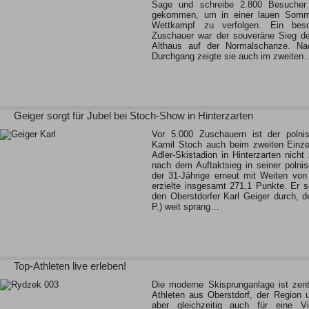
Sage und schreibe 2.800 Besucher
gekommen, um in einer lauen Somm
Wettkampf zu verfolgen. Ein beso
Zuschauer war der souveräne Sieg de
Althaus auf der Normalschanze. Na
Durchgang zeigte sie auch im zweiten
Geiger sorgt für Jubel bei Stoch-Show in Hinterzarten
Vor 5.000 Zuschauern ist der polni
Kamil Stoch auch beim zweiten Einz
Adler-Skistadion in Hinterzarten nic
nach dem Auftaktsieg in seiner poln
der 31-Jährige erneut mit Weiten vo
erzielte insgesamt 271,1 Punkte. Er s
den Oberstdorfer Karl Geiger durch, 
P.) weit sprang…
Top-Athleten live erleben!
Die moderne Skisprunganlage ist zentra
Athleten aus Oberstdorf, der Region
aber gleichzeitig auch für eine Vie