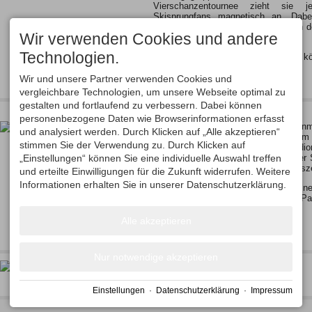
Vierschanzentournee zieht sie 
Skisprungfans magnetisch an. Dabe
Erlebnis-, Freizeit- und Eventlocation 
Wir verwenden Cookies und andere
anzubieten als nur Skispringen!
Technologien.
In einer multifunktionalen Sportarena 
Wir und unsere Partner verwenden Cookies und
vergleichbare Technologien, um unsere Webseite optimal zu
gestalten und fortlaufend zu verbessern. Dabei können
Erdinger Sportalp
personenbezogene Daten wie Browserinformationen erfasst
Die Erdinger Sportalp ist wohl einm
und analysiert werden. Durch Klicken auf „Alle akzeptieren“
gemütliche Alphütte sondern vor allem
stimmen Sie der Verwendung zu. Durch Klicken auf
Mitten des schönsten Skisprungstadi
„Einstellungen“ können Sie eine individuelle Auswahl treffen
Schattenbergs - machen die Erdinger 
Ausflugsziel – egal zu welcher Jahresze
und erteilte Einwilligungen für die Zukunft widerrufen. Weitere
Informationen erhalten Sie in unserer Datenschutzerklärung.
Erleben Sie Skispringen hautnah, ein
die Arena, Kletterspass im Skywalk-P
spannende Events und…
Alle akzeptieren
Nur notwendige akzeptieren
Einstellungen
·
Datenschutzerklärung
·
Impressum