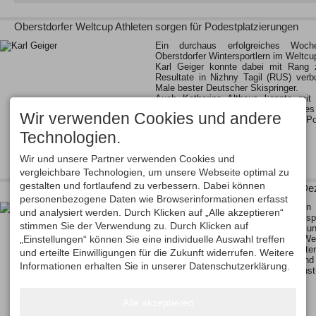
Oberstdorfer Weltcup Athleten sorgen für Podestplatzierungen
Ein durchaus erfolgreiches Woch
Oberstdorfer Wintersportlern im Weltcu
Karl Geiger konnte dabei mit Rang
Resultate in Nizhny Tagil (RUS) ver
Male bester Deutscher Skispringer.
Auch Katharina Althaus konnte mit
Lillehammer (NOR) bereits eine erste
Wir verwenden Cookies und andere
ist auf einem guten Weg in Richtung Po
Technologien.
Auch die…
Wir und unsere Partner verwenden Cookies und
vergleichbare Technologien, um unsere Webseite optimal zu
gestalten und fortlaufend zu verbessern. Dabei können
Vorverkauf für Nordische Ski WM 2021 startet am Freitag, 13. D
personenbezogene Daten wie Browserinformationen erfasst
Vom 23.02. bis 07.03.2021 gehen 
und analysiert werden. Durch Klicken auf „Alle akzeptieren“
Langläufer und Langläuferinnen, Skisp
stimmen Sie der Verwendung zu. Durch Klicken auf
sowie Nordischen Kombiniererinnen un
„Einstellungen“ können Sie eine individuelle Auswahl treffen
im Rahmen der FIS Nordischen Ski Wel
Vor allem für die Oberstdorfer Winte
und erteilte Einwilligungen für die Zukunft widerrufen. Weitere
Katharina Althaus, Vinzenz Geiger und 
Informationen erhalten Sie in unserer Datenschutzerklärung.
Titelkämpfe vor der eigenen Haus
Ereignis zu werden,…
Alle akzeptieren