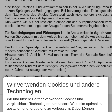
liebe Gastgeberinnen und Gastgeber,
eine lange Trainings- und Wettkampfsaison in der WM-Skisprung Arena is
letzten Sprüngen zu Ende gegangen. Bei hervorragenden Trainingsbedi
dem Nachwuchs des Skiclub Oberstdorf auch viele weitere Skiclubs, 
Nationalteams auf ihre Aufgaben vorbereiten.
Nun warten wir, bis der restliche Schnee auf den Aufsprunghängen verg
bereits die Vorbereitungen der Anlage für den Sommertrainingsbetrieb auf
Für
Besichtigungen und Führungen
ist die Arena weiterhin
täglich von
Fahren Sie bequem mit dem Aufzug bis nach oben auf die Aussichtsplatt
über Oberstdorf und die umliegende Bergwelt (*Führungen ab 8 Personen, 
Die
Erdinger Sportalp
freut sich ebenfalls auf Sie, sei es auf der gr
modern gehaltenen Gastraum mit verglaster Front.
Hinweis: von 17. April bis 8. Mai macht das Team der Sportalp Betriebsf
für Sie da.
Für unsere
kleinen Gäste
findet dieses Jahr von 07. – 11. April un
teilnehmende Kind mit dem richtigen Lösungswort erhält einen kleinen S
bis 14 Jahre, nur solange der Vorrat reicht).
Wir freuen uns auf Ihren Besuch und wünschen einen angenehmen Start 
Wir verwenden Cookies und andere
Ihr Team der Skiclub Oberstdorf Veranstaltungs GmbH
Technologien.
Wir und unsere Partner verwenden Cookies und
PDF Datei
Aushang A4 Besichtigung Frühling
vergleichbare Technologien, um unsere Webseite optimal zu
gestalten und fortlaufend zu verbessern. Dabei können