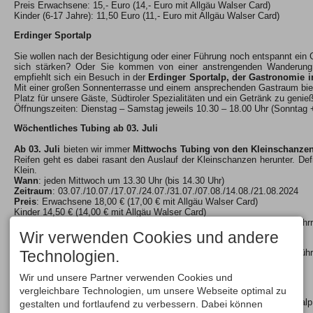
Preis Erwachsene: 15,- Euro (14,- Euro mit Allgäu Walser Card)
Kinder (6-17 Jahre): 11,50 Euro (11,- Euro mit Allgäu Walser Card)
Erdinger Sportalp
Sie wollen nach der Besichtigung oder einer Führung noch entspannt ein
sich stärken? Oder Sie kommen von einer anstrengenden Wanderun
empfiehlt sich ein Besuch in der
Erdinger Sportalp, der Gastronomie 
Mit einer großen Sonnenterrasse und einem ansprechenden Gastraum biet
Platz für unsere Gäste, Südtiroler Spezialitäten und ein Getränk zu genie
Öffnungszeiten: Dienstag – Samstag jeweils 10.30 – 18.00 Uhr (Sonntag
Wöchentliches Tubing ab 03. Juli
Ab 03. Juli
bieten wir immer
Mittwochs Tubing von den Kleinschanze
Reifen geht es dabei rasant den Auslauf der Kleinschanzen herunter. Def
Klein.
Wann
: jeden Mittwoch um 13.30 Uhr (bis 14.30 Uhr)
Zeitraum
: 03.07./10.07./17.07./24.07./31.07./07.08./14.08./21.08.2024
Preis
: Erwachsene 18,00 € (17,00 € mit Allgäu Walser Card)
Kinder 14,50 € (14,00 € mit Allgäu Walser Card)
Zu beachten
: Bitte nach Möglichkeit eigenen Helm mitbringen (z.B. Fah
tragen.
Wir verwenden Cookies und andere
Wir freuen uns auf Ihren Besuch, ob im Rahmen einer Besichtigung, Führu
Technologien.
oder in der Erdinger Sportalp.
Wir und unsere Partner verwenden Cookies und
Mit freundlichen Grüßen
vergleichbare Technologien, um unsere Webseite optimal zu
Ihr Team der Skiclub Oberstdorf Veranstaltungs GmbH | Erdinger Sportalp
gestalten und fortlaufend zu verbessern. Dabei können