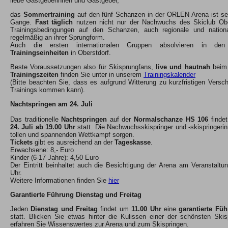
liebe Gastgeberinnen und Gastgeber,
das
Sommertraining
auf den fünf Schanzen in der ORLEN Arena ist sei
Gange.
Fast täglich
nutzen nicht nur der Nachwuchs des Skiclub Ober
Trainingsbedingungen auf den Schanzen, auch regionale und national
regelmäßig an ihrer Sprungform.
Auch die ersten internationalen Gruppen absolvieren in de
Trainingseinheiten
in Oberstdorf.
Beste Voraussetzungen also für Skisprungfans,
live und hautnah
beim 
Trainingszeiten
finden Sie unter in unserem
Trainingskalender
(Bitte beachten Sie, dass es aufgrund Witterung zu kurzfristigen Vers
Trainings kommen kann).
Nachtspringen am 24. Juli
Das traditionelle
Nachtspringen
auf der
Normalschanze HS 106
finde
24. Juli ab 19.00 Uhr
statt. Die Nachwuchsskispringer und -skispringerin
tollen und spannenden Wettkampf sorgen.
Tickets
gibt es ausreichend an der
Tageskasse
.
Erwachsene: 8,- Euro
Kinder (6-17 Jahre): 4,50 Euro
Der Eintritt beinhaltet auch die Besichtigung der Arena am Veranstaltu
Uhr.
Weitere Informationen finden Sie
hier
Garantierte Führung Dienstag und Freitag
Jeden
Dienstag und Freitag
findet um
11.00 Uhr
eine
garantierte Fü
statt. Blicken Sie etwas hinter die Kulissen einer der schönsten Ski
erfahren Sie Wissenswertes zur Arena und zum Skispringen.