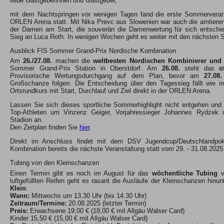
liebe Gastgeberinnen und Gastgeber,
mit dem Nachtspringen vor wenigen Tagen fand die erste Sommerverans
ORLEN Arena statt. Mit Nika Prevc aus Slowenien war auch die amtiere
der Damen am Start, die souverän die Damenwertung für sich entschie
Sieg an Luca Roth. In wenigen Wochen geht es weiter mit den nächsten
Ausblick FIS Sommer Grand-Prix Nordische Kombination
Am
26./27.08.
machen die
weltbesten Nordischen Kombinierer und
Sommer Grand-Prix Station in Oberstdorf. Am
26.08.
steht das
o
Provisorische Wertungsdurchgang auf dem Plan, bevor am
27.08.
Großschanze folgen. Die Entscheidung über den Tagessieg fällt wie 
Ortsrundkurs mit Start, Durchlauf und Ziel direkt in der ORLEN Arena.
Lassen Sie sich dieses sportliche Sommerhighlight nicht entgehen und 
Top-Athleten um Vinzenz Geiger, Vorjahressieger Johannes Rydzek 
Stadion an.
Den Zeitplan finden Sie
hier
.
Direkt im Anschluss findet mit dem DSV Jugendcup/Deutschlandpok
Kombination bereits die nächste Veranstaltung statt vom 29. - 31.08.2025
Tubing von den Kleinschanzen
Einen Termin gibt es noch im August für das
wöchentliche Tubing
v
luftgefüllten Reifen geht es rasant die Ausläufe der Kleinschanzen hinun
Klein
.
Wann:
Mittwochs um 13.30 Uhr (bis 14.30 Uhr)
Zeitraum/Termine:
20.08.2025 (letzter Termin)
Preis:
Erwachsene 19,00 € (18,00 € mit Allgäu Walser Card)
Kinder 15,50 € (15,00 € mit Allgäu Walser Card)