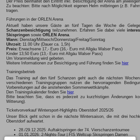
Der Preis beinhaltet den Eintritt inkl. Besichtigung der Arena am jeweilige
Zu beachten: Bitte nach Möglichkeit eigenen Helm mitbringen (z.B. Fah
tragen.
Führungen in der ORLEN Arena
Aktuell haben unsere Gäste an fünf Tagen die Woche die Gelege
Schanzenbesichtigung
teilzunehmen. Erfahren Sie dabei viele
intere
Skispringen
sowie
ORLEN Arena
.
Wann:
Dienstag/Mittwoch/Donnerstag/Freitag/Sonntag
Uhrzeit:
11.00 Uhr (Dauer ca. 1,5h)
Preis:
Erwachsene 17,- Euro (16,- Euro mit Allgäu Walser Pass)
Kinder 13,50 Euro (13,- Euro mit Allgäu Walser Pass)
Um Voranmeldung wird gebeten.
Weitere Informationen zur Besichtigung und Führung finden Sie
hier
Trainingsbetrieb
Das Training auf den fünf Schanzen geht auch die nächsten Wochen 
verschiedenen Trainingsgruppen nutzen die hervorragenden Bedingu
Vorbereitungen auf die anstehenden Sommerwettkämpfe.
Den Trainingskalender finden Sie
hier
.
Bitte beachten Sie, dass es jederzeit zu kurzfristigen Änderungen 
Witterung).
Ticketvorverkauf Wintersport-Highlights Oberstdorf 2025/26
Unser Blick geht schon in die nächste Wintersaison, die mit drei hochk
Oberstdorf aufwartet.
28./29.12.2025: Auftaktspringen der 74. Vierschanzentournee
01.01.2026: 2-Nights-Tour | FIS Weltcup Skispringen Damen
22. – 25.01.2026: FIS Skiflug Weltmeisterschaften