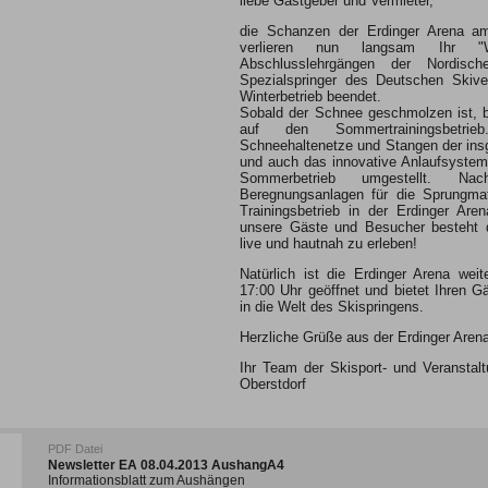
liebe Gastgeber und Vermieter,
die Schanzen der Erdinger Arena a
verlieren nun langsam Ihr "W
Abschlusslehrgängen der Nordisc
Spezialspringer des Deutschen Skive
Winterbetrieb beendet.
Sobald der Schnee geschmolzen ist, 
auf den Sommertrainingsbetr
Schneehaltenetze und Stangen der ins
und auch das innovative Anlaufsyste
Sommerbetrieb umgestellt. 
Beregnungsanlagen für die Sprungma
Trainingsbetrieb in der Erdinger Are
unsere Gäste und Besucher besteht d
live und hautnah zu erleben!
Natürlich ist die Erdinger Arena weit
17:00 Uhr geöffnet und bietet Ihren Gä
in die Welt des Skispringens.
Herzliche Grüße aus der Erdinger Aren
Ihr Team der Skisport- und Veransta
Oberstdorf
PDF Datei
Newsletter EA 08.04.2013 AushangA4
Informationsblatt zum Aushängen