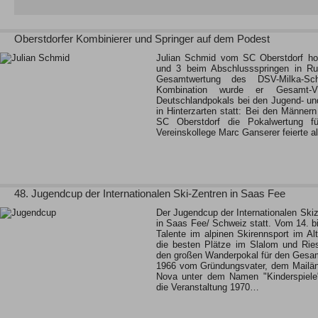
Oberstdorfer Kombinierer und Springer auf dem Podest
Julian Schmid vom SC Oberstdorf hol
und 3 beim Abschlussspringen in Ru
Gesamtwertung des DSV-Milka-Sc
Kombination wurde er Gesamt-V
Deutschlandpokals bei den Jugend- u
in Hinterzarten statt: Bei den Männer
SC Oberstdorf die Pokalwertung fü
Vereinskollege Marc Ganserer feierte a
48. Jugendcup der Internationalen Ski-Zentren in Saas Fee
Der Jugendcup der Internationalen Skiz
in Saas Fee/ Schweiz statt. Vom 14. bi
Talente im alpinen Skirennsport im A
die besten Plätze im Slalom und Rie
den großen Wanderpokal für den Gesam
1966 vom Gründungsvater, dem Mailän
Nova unter dem Namen "Kinderspiele"
die Veranstaltung 1970…