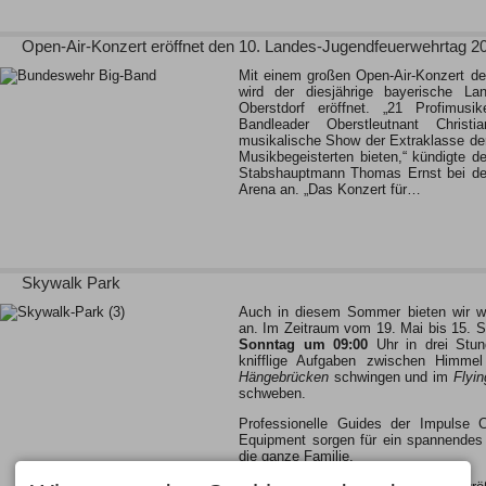
Open-Air-Konzert eröffnet den 10. Landes-Jugendfeuerwehrtag 2
Mit einem großen Open-Air-Konzert d
wird der diesjährige bayerische Lan
Oberstdorf eröffnet. „21 Profimusik
Bandleader Oberstleutnant Christ
musikalische Show der Extraklasse de
Musikbegeisterten bieten,“ kündigte 
Stabshauptmann Thomas Ernst bei der
Arena an. „Das Konzert für…
Skywalk Park
Auch in diesem Sommer bieten wir w
an. Im Zeitraum vom 19. Mai bis 15.
Sonntag um 09:00
Uhr in drei Stun
knifflige Aufgaben zwischen Himme
Hängebrücken
schwingen und im
Flyi
schweben.
Professionelle Guides der Impulse
Equipment sorgen für ein spannendes 
die ganze Familie.