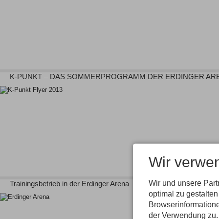
K-PUNKT – DAS SOMMERPROGRAMM DER ERDINGER AR
Wir verwe
Wir und unsere Par
Trainingsbetrieb in der Erdinger Arena
optimal zu gestalte
Browserinformatione
der Verwendung zu. 