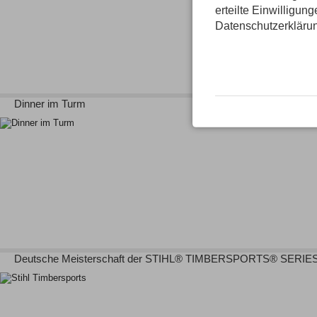
erteilte Einwilligun
Datenschutzerkläru
Dinner im Turm
Deutsche Meisterschaft der STIHL® TIMBERSPORTS® SERIE