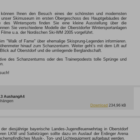
 können Ihnen den Besuch eines der schönsten und modernsten
rst unser Skimuseum im ersten Obergeschoss des Hauptgebäudes der
e des Wintersports finden Sie eine kleine Ausstellung über die
en Sie verschiedene Modelle der Oberstdorfer Wintersportanlagen
 Filme u.a. der Nordischen Ski-WM 2005 vorgeführt.
eim "Walk of Fame" über ehemalige Skisprung-Legenden informieren.
öhenmeter hinauf zum Schanzenturm. Weiter geht’s mit dem Lift auf
lick auf Oberstdorf und die umliegende Berglandschaft.
ktive des Schanzenturms oder des Trainerpodests tolle Sprünge und
en.
such!
013 AushangA4
ushängen
Download
234,96 kB
der diesjährige bayerische Landes-Jugendfeuerwehrtag in Oberstdorf
eren LKW und Sattelzügen sollte dazu im Auslauf der Erdinger Arena
hochempfindliches Musik-, Ton- und Lichtequipment aufgebaut werden.