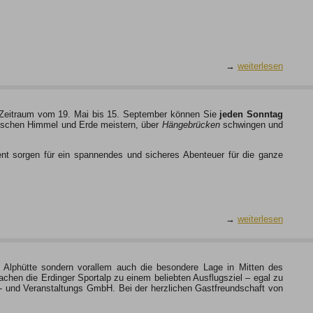
→
weiterlesen
 Zeitraum vom 19. Mai bis 15. September können Sie
jeden Sonntag
zwischen Himmel und Erde meistern, über
Hängebrücken
schwingen und
t sorgen für ein spannendes und sicheres Abenteuer für die ganze
→
weiterlesen
he Alphütte sondern vorallem auch die besondere Lage in Mitten des
hen die Erdinger Sportalp zu einem beliebten Ausflugsziel – egal zu
rt- und Veranstaltungs GmbH. Bei der herzlichen Gastfreundschaft von