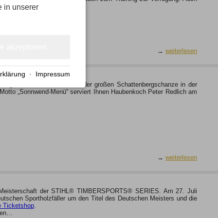
 nutzen zur Zeit die idealen…
e in unserer
le akzeptieren
→
weiterlesen
rklärung
·
Impressum
e im gläsernen Panoramaturm der großen Schattenbergschanze in der
em Motto „Sonnwend-Menü“ serviert Ihnen Haubenkoch Peter Redlich am
→
weiterlesen
hen Meisterschaft der STIHL® TIMBERSPORTS® SERIES. Am 27. Juli
eutschen Sportholzfäller um den Titel des Deutschen Meisters und die
e Ticketshop
.
nten…