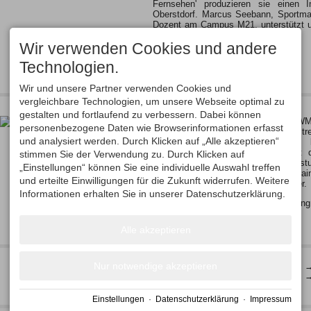
Fernsehen' produzieren sie einen 
Oberstdorf. Marcus Seebann, Sportm
Dozent am Campus M21, unterstützt u
bei der Filmproduktion.
Wir verwenden Cookies und andere
Ein Besprechungstermin mit…
Technologien.
Wir und unsere Partner verwenden Cookies und
vergleichbare Technologien, um unsere Webseite optimal zu
Rollerbahn im Langlaufstadion Ried offiziell gesperrt!
gestalten und fortlaufend zu verbessern. Dabei können
Die Oberstdorfer Rollerbahn im WM
personenbezogene Daten wie Browserinformationen erfasst
seinem fast 7 Kilometer langen Stre
und analysiert werden. Durch Klicken auf „Alle akzeptieren“
Witterung offiziell gesperrt. Ein
zahlreichen Trainingseinheiten geht
stimmen Sie der Verwendung zu. Durch Klicken auf
nationale und internationale Leist
„Einstellungen“ können Sie eine individuelle Auswahl treffen
begeistert von der attraktiven Tra
und erteilte Einwilligungen für die Zukunft widerrufen. Weitere
unzählige Freizeit- und Breitensportler.
Informationen erhalten Sie in unserer Datenschutzerklärung.
Die Absturzsicherungen, Beschilderun
Alle akzeptieren
Nur notwendige akzeptieren
Skisport- und Veranstaltungs GmbH
Telefon 0 83 22 / 809 03 00
Am Faltenbach 27
Telefax 0 83 22 / 809 03 01
87561 Oberstdorf
Website →
www.erdinger-arena.de
Einstellungen
·
Datenschutzerklärung
·
Impressum