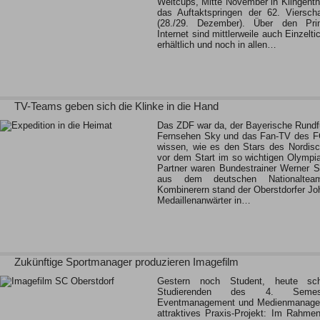
Weltcups, Mitte November in Klingentha
das Auftaktspringen der 62. Viersch
(28./29. Dezember). Über den Pri
Internet sind mittlerweile auch Einzelt
erhältlich und noch in allen…
TV-Teams geben sich die Klinke in die Hand
Das ZDF war da, der Bayerische Rundf
Fernsehen Sky und das Fan-TV des FC 
wissen, wie es den Stars des Nordisc
vor dem Start im so wichtigen Olympia-
Partner waren Bundestrainer Werner S
aus dem deutschen Nationaltea
Kombinerern stand der Oberstdorfer Jo
Medaillenanwärter in…
Zukünftige Sportmanager produzieren Imagefilm
Gestern noch Student, heute sc
Studierenden des 4. Semest
Eventmanagement und Medienmanagem
attraktives Praxis-Projekt: Im Rahme