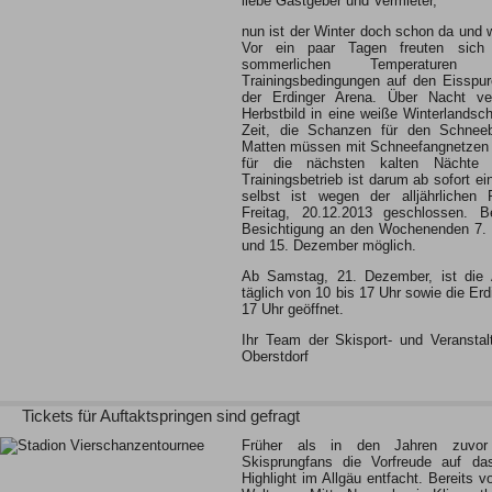
liebe Gastgeber und Vermieter,
nun ist der Winter doch schon da und w
Vor ein paar Tagen freuten sich 
sommerlichen Temperature
Trainingsbedingungen auf den Eisspu
der Erdinger Arena. Über Nacht ve
Herbstbild in eine weiße Winterlandsch
Zeit, die Schanzen für den Schneebe
Matten müssen mit Schneefangnetzen 
für die nächsten kalten Nächte h
Trainingsbetrieb ist darum ab sofort ei
selbst ist wegen der alljährlichen 
Freitag, 20.12.2013 geschlossen. 
Besichtigung an den Wochenenden 7. 
und 15. Dezember möglich.
Ab Samstag, 21. Dezember, ist die 
täglich von 10 bis 17 Uhr sowie die Erd
17 Uhr geöffnet.
Ihr Team der Skisport- und Veransta
Oberstdorf
Tickets für Auftaktspringen sind gefragt
Früher als in den Jahren zuvor
Skisprungfans die Vorfreude auf das
Highlight im Allgäu entfacht. Bereits 