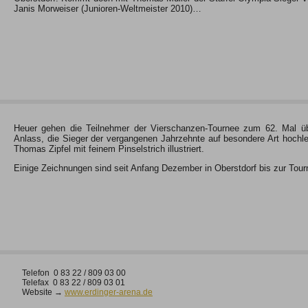
Janis Morweiser (Junioren-Weltmeister 2010)…
Heuer gehen die Teilnehmer der Vierschanzen-Tournee zum 62. Mal ü
Anlass, die Sieger der vergangenen Jahrzehnte auf besondere Art hochl
Thomas Zipfel mit feinem Pinselstrich illustriert.
Einige Zeichnungen sind seit Anfang Dezember in Oberstdorf bis zur Tour
Telefon 0 83 22 / 809 03 00
Telefax 0 83 22 / 809 03 01
Website →
www.erdinger-arena.de