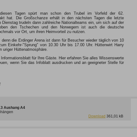
n diesen Tagen spürt man schon den Trubel im Vorfeld der 62.
takt hat. Die Großschanze erhält in den nächsten Tagen die letzte
 Dienstag trudeln dann zahlreiche Nationalteams ein, um sich auf der
 Neben den Tschechen und den Norwegern ist auch die deutsche
hmals vor Ort, um ihren Heimvorteil zu nutzen.
denn die Erdinger Arena ist dann für Besucher wieder täglich von 10
zum Einkehr-"Sprung" von 10.30 Uhr bis 17.00 Uhr. Hüttenwirt Harry
in uriger Hüttenatmosphäre.
nformationsblatt für Ihre Gäste. Hier erfahren Sie alles Wissenswerte
uen, wenn Sie das Infoblatt ausdrucken und an geeigneter Stelle für
f
013 Aushang A4
ushängen
Download
361,01 kB