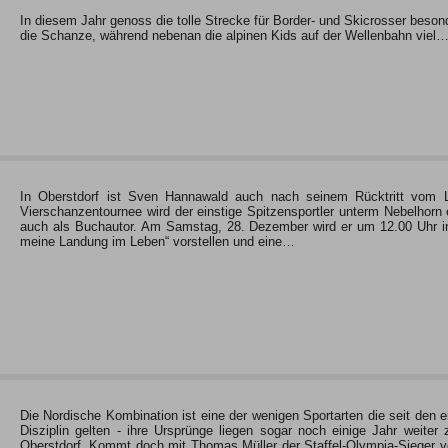
In diesem Jahr genoss die tolle Strecke für Border- und Skicrosser beson
die Schanze, während nebenan die alpinen Kids auf der Wellenbahn viel
In Oberstdorf ist Sven Hannawald auch nach seinem Rücktritt vom L
Vierschanzentournee wird der einstige Spitzensportler unterm Nebelhorn 
auch als Buchautor. Am Samstag, 28. Dezember wird er um 12.00 Uhr i
meine Landung im Leben“ vorstellen und eine…
Die Nordische Kombination ist eine der wenigen Sportarten die seit den
Disziplin gelten - ihre Ursprünge liegen sogar noch einige Jahr weiter
Oberstdorf. Kommt doch mit Thomas Müller der Staffel-Olympia-Sieger 