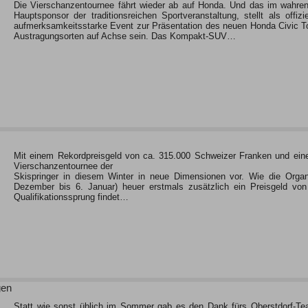
Die Vierschanzentournee fährt wieder ab auf Honda. Und das im wahre
Hauptsponsor der traditionsreichen Sportveranstaltung, stellt als offi
aufmerksamkeitsstarke Event zur Präsentation des neuen Honda Civic T
Austragungsorten auf Achse sein. Das Kompakt-SUV…
Mit einem Rekordpreisgeld von ca. 315.000 Schweizer Franken und einer
Vierschanzentournee der
Skispringer in diesem Winter in neue Dimensionen vor. Wie die Organisa
Dezember bis 6. Januar) heuer erstmals zusätzlich ein Preisgeld von
Qualifikationssprung findet…
gen
Statt wie sonst üblich im Sommer gab es den Dank fürs Oberstdorf-Tea