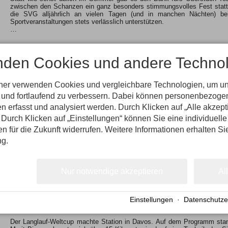
zwischen den Schanzen ein ganz besonders stimmungsvolles Fest statt f
die SVG alljährlich an vielen Tagen (und in manchen Nächten) bei
Sportveranstaltungen stets verlässlich unterstützen.
…
nden Cookies und andere Technol
tner verwenden Cookies und vergleichbare Technologien, um u
n und fortlaufend zu verbessern. Dabei können personenbezog
tournee nach Oberstdorf
n erfasst und analysiert werden. Durch Klicken auf „Alle akzep
Für eine bequeme und stressfreie Fahrt zur Auftaktveranstaltung der 
Durch Klicken auf „Einstellungen“ können Sie eine individuelle
Sonntag, 29. Dezember, in Oberstdorf bieten sich Busse und Bahnen
Sonderzüge eingesetzt und das Platzangebot erhöht.
gen für die Zukunft widerrufen. Weitere Informationen erhalten Si
Die wichtigsten Zugverbindungen für die Besucher des Skispringens am
ng.
*Ab Kempten um 9.31 Uhr, 9.54 Uhr…
Nur notwendige akzeptieren
Al
Einstellungen
·
Datenschutze
Der Langlauf-Weltcup machte Station in Davos. Auf dem Programm standen