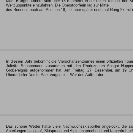
Marit Bjørgen konnte sich über 15 Kilometer in der freien Technik den 
Weltcuppunkte einzufahren. Die Oberstdorferin lag zur Mitte
des Rennens noch auf Position 18, fiel aber später noch auf Rang 27 mi
In diesem Jahr bekommt die Vierschanzentournee einen offiziellen Tour
Juliette Schoppmann zusammen mit den Produzenten Ansgar Hupper
Großereignis aufgenommen hat. Am Freitag, 27. Dezember, um 19 Uhr
Oberstdorfer Nordic Park vorgestellt. Wer den Auftritt der…
Das schöne Wetter hatte viele Nachwuchsskisportler angelockt, die sic
Abteilungen Langlauf, Skisprung und Alpin ansprechend und farbenfroh pr