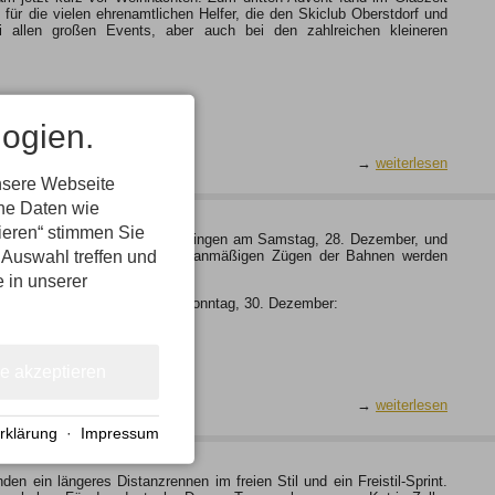
ür die vielen ehrenamtlichen Helfer, die den Skiclub Oberstdorf und
 allen großen Events, aber auch bei den zahlreichen kleineren
ogien.
→
weiterlesen
nsere Webseite
ene Daten wie
tieren“ stimmen Sie
Vier-Schanzen-Tournee im Skispringen am Samstag, 28. Dezember, und
 Auswahl treffen und
 an. Zusätzlich zu den fahrplanmäßigen Zügen der Bahnen werden
e in unserer
 Samstag, 29. Dezember, und Sonntag, 30. Dezember:
le akzeptieren
→
weiterlesen
rklärung
·
Impressum
 ein längeres Distanzrennen im freien Stil und ein Freistil-Sprint.