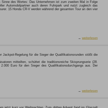
n Sinne des Wortes: Das Unternehmen ist zum zweiten Mal in Folge
zieller Automobilpartner auch deren Fuhrpark und nutzt zugleich das
ourer. 15 Honda CR-V werden während der gesamten Tour an den vier
→
weiterlesen
 Jackpot-Regelung für die Sieger der Qualifikationsrunden stößt die
toren mitteilten, schüttet die traditionsreiche Skisprungserie (28.
 2.000 Euro für den Sieger des Qualifikationsdurchgangs aus. Der
→
weiterlesen
m jetzt kurz vor Weihnachten. Zum dritten Advent fand im Glaszelt