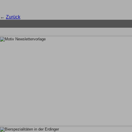
←
Zurück