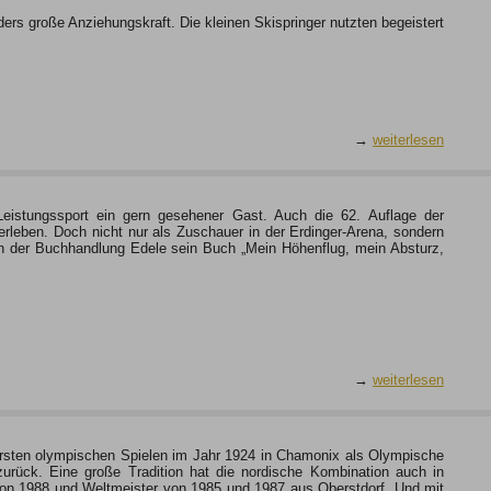
ders große Anziehungskraft. Die kleinen Skispringer nutzten begeistert
…
→
weiterlesen
eistungssport ein gern gesehener Gast. Auch die 62. Auflage der
erleben. Doch nicht nur als Zuschauer in der Erdinger-Arena, sondern
n der Buchhandlung Edele sein Buch „Mein Höhenflug, mein Absturz,
→
weiterlesen
 ersten olympischen Spielen im Jahr 1924 in Chamonix als Olympische
 zurück. Eine große Tradition hat die nordische Kombination auch in
von 1988 und Weltmeister von 1985 und 1987 aus Oberstdorf. Und mit