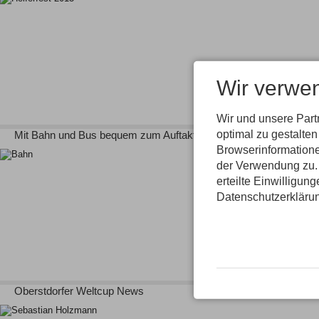
Wir verwe
Wir und unsere Par
optimal zu gestalte
Mit Bahn und Bus bequem zum Auftaktspringen der Vierschanzen
Browserinformatione
der Verwendung zu. 
erteilte Einwilligun
Datenschutzerkläru
Oberstdorfer Weltcup News