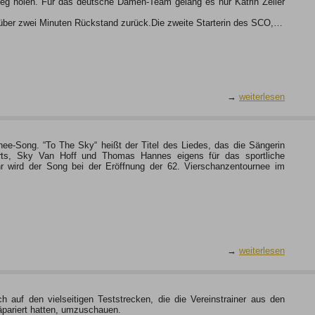
Sieg holen. Für das deutsche Damen-Team gelang es nur Katrin Zeller
t über zwei Minuten Rückstand zurück.Die zweite Starterin des SCO,…
→
weiterlesen
nee-Song. “To The Sky“ heißt der Titel des Liedes, das die Sängerin
ts, Sky Van Hoff und Thomas Hannes eigens für das sportliche
 wird der Song bei der Eröffnung der 62. Vierschanzentournee im
→
weiterlesen
h auf den vielseitigen Teststrecken, die die Vereinstrainer aus den
äpariert hatten, umzuschauen.