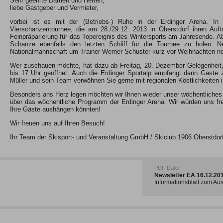
Sehr geehrte Damen und Herren,
liebe Gastgeber und Vermieter,
vorbei ist es mit der (Betriebs-) Ruhe in der Erdinger Arena. I
Vierschanzentournee, die am 28./29.12. 2013 in Oberstdorf ihren Auf
Feinpräparierung für das Topereignis des Wintersports am Jahresende. Ab
Schanze ebenfalls den letzten Schliff für die Tournee zu holen.
Nationalmannschaft um Trainer Werner Schuster kurz vor Weihnachten noc
Wer zuschauen möchte, hat dazu ab Freitag, 20. Dezember Gelegenheit, 
bis 17 Uhr geöffnet. Auch die Erdinger Sportalp empfängt dann Gäste 
Müller und sein Team verwöhnen Sie gerne mit regionalen Köstlichkeiten 
Besonders ans Herz legen möchten wir Ihnen wieder unser wöchentliches I
über das wöchentliche Programm der Erdinger Arena. Wir würden uns fre
Ihre Gäste aushängen könnten!
Wir freuen uns auf Ihren Besuch!
Ihr Team der Skisport- und Veranstaltung GmbH / Skiclub 1906 Oberstdor
PDF Datei
Newsletter EA 16.12.2
Informationsblatt zum A