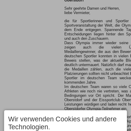
Oberstdorf
Sehr geehrte Damen und Herren,
liebe Vermieter,
die für Sportlerinnen und Sportle
Sportveranstaltung der Welt, die Olym
dem Ende entgegen. Spannende Ta
Entscheidungen liegen hinter den Spo
und auch den Zuschauern.
Dass Olympia immer wieder seine e
zeigen auch die vielen Übe
Medaillengewinner, die aus den Bewer
deutschen Sportler konnten in vielen
Beweis stellen, was der aktuelle Bli
deutlich untermauert. Natürlich darf ma
die Medaillen zählen, auch die viel
Platzierungen sollten nicht unbeachtet 
Sportler im deutschen Team wecken
kommenden Jahre.
Im deutschen Team waren so viele Ob
Athleten wie noch nie vertreten, was 
Bedingungen vor Ort spricht. Der Mar
Oberstdorf und der Eissportclub Ober
Leistungen würdigen und laden recht h
Oberstdorfer Olympia-Teilnehmer ein.
Um 19.00 Uhr werden die Oberstdorf
Wir verwenden Cookies und andere
großen Bühne des Oberstdorfer Markpl
Technologien.
18.45 Uhr – werden die Athletinnen und
Musikkapelle Oberstdorf und Fackelt