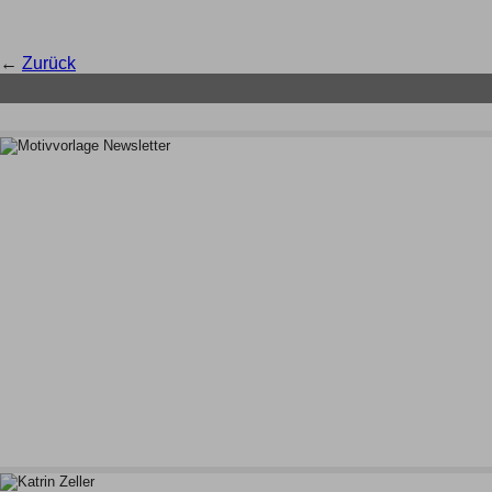
←
Zurück