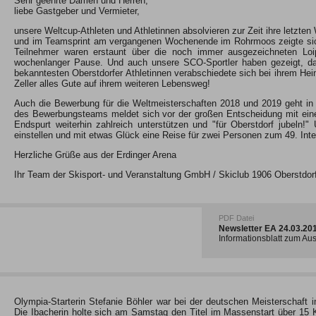
Sehr geehrte Damen und Herren,
liebe Gastgeber und Vermieter,
unsere Weltcup-Athleten und Athletinnen absolvieren zur Zeit ihre letzt
und im Teamsprint am vergangenen Wochenende im Rohrmoos zeigte sich 
Teilnehmer waren erstaunt über die noch immer ausgezeichneten Loi
wochenlanger Pause. Und auch unsere SCO-Sportler haben gezeigt, da
bekanntesten Oberstdorfer Athletinnen verabschiedete sich bei ihrem Hei
Zeller alles Gute auf ihrem weiteren Lebensweg!
Auch die Bewerbung für die Weltmeisterschaften 2018 und 2019 geht in 
des Bewerbungsteams meldet sich vor der großen Entscheidung mit eine
Endspurt weiterhin zahlreich unterstützen und "für Oberstdorf jubeln!"
einstellen und mit etwas Glück eine Reise für zwei Personen zum 49. Int
Herzliche Grüße aus der Erdinger Arena
Ihr Team der Skisport- und Veranstaltung GmbH / Skiclub 1906 Oberstdor
PDF Datei
Newsletter EA 24.03.2
Informationsblatt zum A
Olympia-Starterin Stefanie Böhler war bei der deutschen Meisterschaft 
Die Ibacherin holte sich am Samstag den Titel im Massenstart über 15 