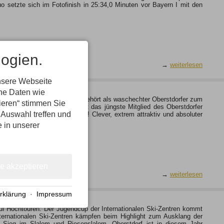
 setzte sich im Fotofinish in 25:34,0 Minuten vor Bayern I mit den
ogien.
→
weiterlesen
nsere Webseite
ene Daten wie
t... Das (vor)witzige Tierchen gehört als waschechter Oberstdorfer zum
tieren“ stimmen Sie
isterschaften 2019. Max ist das jüngste Mitglied des Oberstdorfer
 Auswahl treffen und
DAS Oberstdorfer Murmeltier! Clever, extrem attraktiv und absoluter
e in unserer
le akzeptieren
→
weiterlesen
rklärung
·
Impressum
 auf Hochtouren: Der Jugendcup der Internationalen Ski-Zentren kommt
Internationalen Ski-Zentren kämpfen beim Highlight zum Ausklang der
 Sieg im Slalom und Riesenslalom. Oberstdorf ist in diesem Jahr