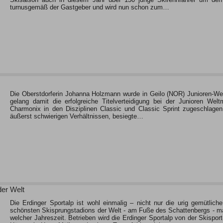
turnusgemäß der Gastgeber und wird nun schon zum…
Die Oberstdorferin Johanna Holzmann wurde in Geilo (NOR) Junioren-Welt
gelang damit die erfolgreiche Titelverteidigung bei der Junioren Wel
Charmonix in den Disziplinen Classic und Classic Sprint zugeschlag
äußerst schwierigen Verhältnissen, besiegte…
der Welt
Die Erdinger Sportalp ist wohl einmalig – nicht nur die urig gemütlic
schönsten Skisprungstadions der Welt - am Fuße des Schattenbergs - mac
welcher Jahreszeit. Betrieben wird die Erdinger Sportalp von der Skispo