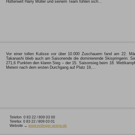
Hüttenwirt Harry Müller und seinem Team fühlen sich…
Vor einer tollen Kulisse vor über 10.000 Zuschauern fand am 22. Mä
Takanashi blieb auch am Saisonende die dominierende Skispringerin. Si
271,6 Punkten den klaren Sieg – der 15. Saisonsieg beim 18. Wettkampf
Metern nach dem ersten Durchgang auf Platz 19,…
Telefon 0 83 22 / 809 03 00
Telefax 0 83 22 / 809 03 01
Website →
www.erdinger-arena.de