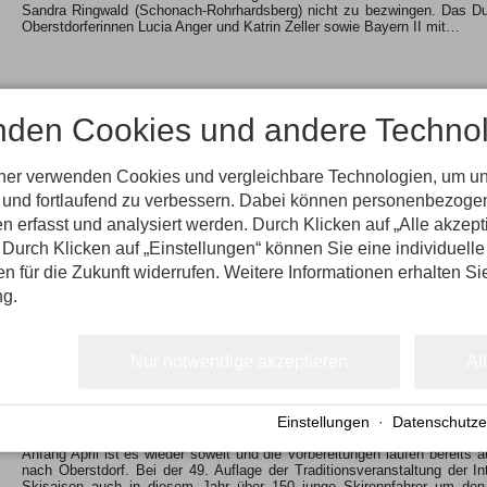
Sandra Ringwald (Schonach-Rohrhardsberg) nicht zu bezwingen. Das Duo
Oberstdorferinnen Lucia Anger und Katrin Zeller sowie Bayern II mit…
nden Cookies und andere Technol
tner verwenden Cookies und vergleichbare Technologien, um u
n und fortlaufend zu verbessern. Dabei können personenbezog
Murmeltier Max ist zwar klein und frech, aber dafür auch absolut indiskre
n erfasst und analysiert werden. Durch Klicken auf „Alle akzep
Bewerbungsteam für die Skiflug-WM 2018 und die Nordischen Ski Weltme
Durch Klicken auf „Einstellungen“ können Sie eine individuelle
WM-Bewerbungskomitees und ist nicht nur irgendein Murmeltier, sondern 
Fan der zwei Weltmeisterschaften…
gen für die Zukunft widerrufen. Weitere Informationen erhalten Si
ng.
Nur notwendige akzeptieren
Al
Einstellungen
·
Datenschutze
Anfang April ist es wieder soweit und die Vorbereitungen laufen bereits
nach Oberstdorf. Bei der 49. Auflage der Traditionsveranstaltung der 
Skisaison auch in diesem Jahr über 150 junge Skirennfahrer um den