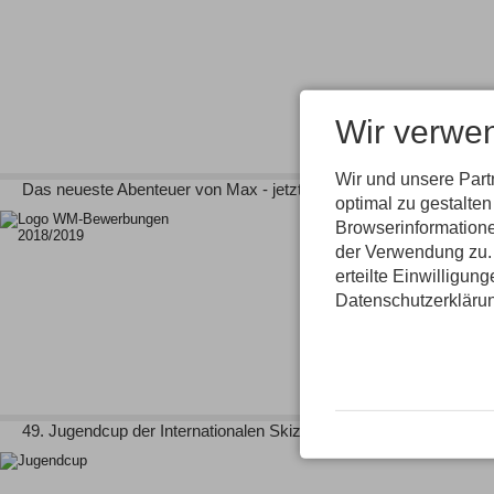
Wir verwe
Wir und unsere Par
Das neueste Abenteuer von Max - jetzt online!
optimal zu gestalte
Browserinformatione
der Verwendung zu. 
erteilte Einwilligun
Datenschutzerkläru
49. Jugendcup der Internationalen Skizentren