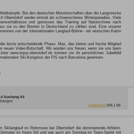
en Wettkämpfe. Bei den deutschen Meisterschaften über die Langstrecke
Oberstdorf wieder einmal als schneesicheres Winterparadies. Viele
penverhältnisse und genossen das Training auf Naturschnee nach
ss sie zu den Besten in Deutschland zu zählen sind. Eine unserer
mrennen von der internationalen Langlauf-Bühne - wir wünschen Katrin
die letzte entscheidende Phase. Max, das kleine und freche Mitglied
r neuen Video-Botschaft. Wir würden uns freuen, wenn sie uns beim
 Unter www.enjoy-oberstdorf.de können sie ihr persönliches Jubelbild
ernationalen Ski-Kongress der FIS nach Barcelona gewinnen.
f
014 Aushang A4
ushängen
Download
288,1 kB
im Skilanglauf im Rohrmoos bei Oberstdorf die dominierende Athletin.
Kilometer im freien Stil und war auch am Sonntag im Team-Sprint mit