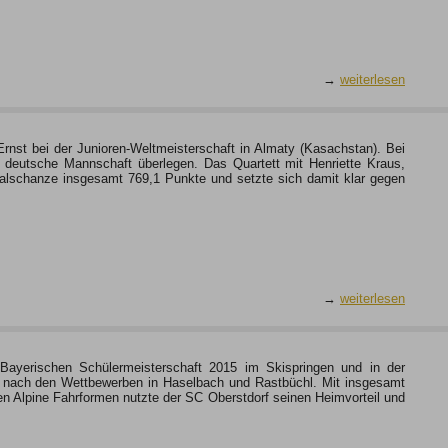
→
weiterlesen
Ernst bei der Junioren-Weltmeisterschaft in Almaty (Kasachstan). Bei
e deutsche Mannschaft überlegen. Das Quartett mit Henriette Kraus,
malschanze insgesamt 769,1 Punkte und setzte sich damit klar gegen
→
weiterlesen
ayerischen Schülermeisterschaft 2015 im Skispringen und in der
p nach den Wettbewerben in Haselbach und Rastbüchl. Mit insgesamt
en Alpine Fahrformen nutzte der SC Oberstdorf seinen Heimvorteil und