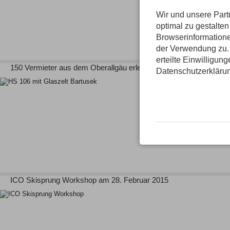
Wir und unsere Par
optimal zu gestalte
Browserinformatione
der Verwendung zu. 
erteilte Einwilligun
150 Vermieter aus dem Oberallgäu erleben die Arena „backstage“
Datenschutzerkläru
ICO Skisprung Workshop am 28. Februar 2015