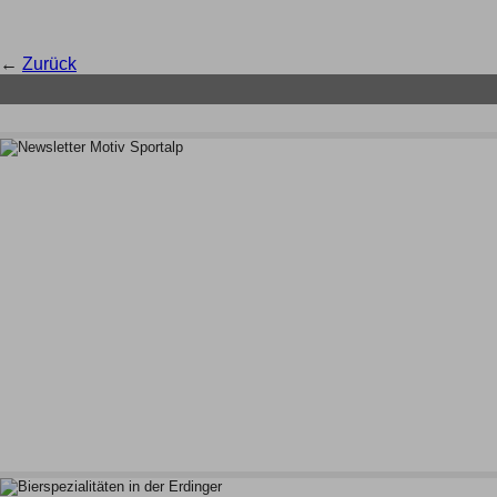
←
Zurück