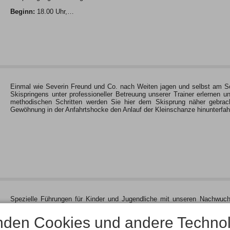
Beginn:
18.00 Uhr,…
Einmal wie Severin Freund und Co. nach Weiten jagen und selbst am S
Skispringens unter professioneller Betreuung unserer Trainer erlernen
methodischen Schritten werden Sie hier dem Skisprung näher gebrach
Gewöhnung in der Anfahrtshocke den Anlauf der Kleinschanze hinunterf
Spezielle Führungen für Kinder und Jugendliche mit unseren Nachwuch
Einblicke in die Welt des Skispringens. Im Anschluss geht es für alle Ki
Zeitgleich bieten wir für Eltern und Begleitpersonen Führungen zum Sonde
nden Cookies und andere Technol
An folgendem Terminen finden kommenden Winter unsere Kinderaktionstag