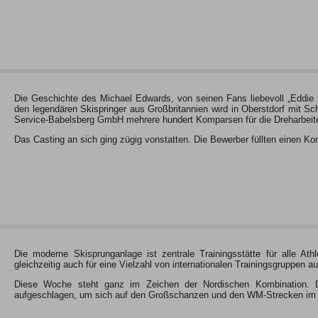
Die Geschichte des Michael Edwards, von seinen Fans liebevoll „Eddie t
den legendären Skispringer aus Großbritannien wird in Oberstdorf mit Sc
Service-Babelsberg GmbH mehrere hundert Komparsen für die Dreharbeite
Das Casting an sich ging zügig vonstatten. Die Bewerber füllten einen 
Die moderne Skisprunganlage ist zentrale Trainingsstätte für alle A
gleichzeitig auch für eine Vielzahl von internationalen Trainingsgruppen a
Diese Woche steht ganz im Zeichen der Nordischen Kombination. Die
aufgeschlagen, um sich auf den Großschanzen und den WM-Strecken i