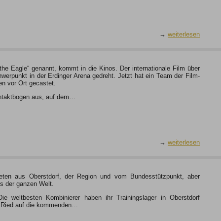
→
weiterlesen
he Eagle“ genannt, kommt in die Kinos. Der internationale Film über
hwerpunkt in der Erdinger Arena gedreht. Jetzt hat ein Team der Film-
n vor Ort gecastet.
Kontaktbogen aus, auf dem…
→
weiterlesen
thleten aus Oberstdorf, der Region und vom Bundesstützpunkt, aber
us der ganzen Welt.
 weltbesten Kombinierer haben ihr Trainingslager in Oberstdorf
m Ried auf die kommenden…