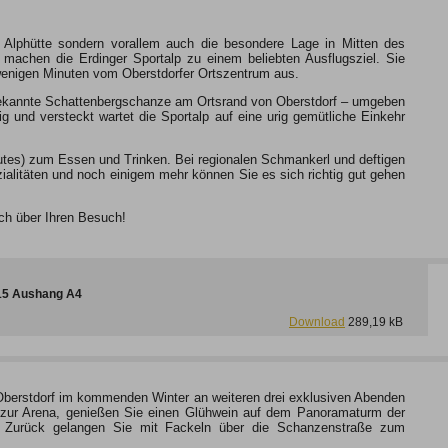
he Alphütte sondern vorallem auch die besondere Lage in Mitten des
machen die Erdinger Sportalp zu einem beliebten Ausflugsziel. Sie
 wenigen Minuten vom Oberstdorfer Ortszentrum aus.
 bekannte Schattenbergschanze am Ortsrand von Oberstdorf – umgeben
und versteckt wartet die Sportalp auf eine urig gemütliche Einkehr
Gutes) zum Essen und Trinken. Bei regionalen Schmankerl und deftigen
alitäten und noch einigem mehr können Sie es sich richtig gut gehen
ich über Ihren Besuch!
015 Aushang A4
Download
289,19 kB
Oberstdorf im kommenden Winter an weiteren drei exklusiven Abenden
 zur Arena, genießen Sie einen Glühwein auf dem Panoramaturm der
 Zurück gelangen Sie mit Fackeln über die Schanzenstraße zum