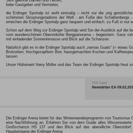
Sehr geehrte Damen und Herren,
liebe Gastgeber und Vermieter,
die Erdinger Sportalp ist wohl einmalig – nicht nur die urig gemütlic
schönsten Skisprungstadions der Welt - am Fuße des Schattenbergs - 
erreichen die Erdinger Sportalp ganz bequem und einfach: zu Fuß in nur
Schon auf dem Weg zur Erdinger Sportalp wird Sie der Ausblick auf die
vom wunderschönen Oberstdorfer Bergpanorama – begeistern. Ganz ruhig 
mit einladender Sonnenterrasse und Blick auf die Schanzen.
Natürlich gibt es in der Erdinger Sportalp auch „namas Guats“ (= etwas 
Brotzeiten, frischgezapftem Bier, hausgemachten Kuchen und Kaffeespezi
lassen.
Unser Hüttenwirt Harry Müller und das Team der Erdinger Sportalp freut s
PDF Datei
Newsletter EA 09.02.2
Die Erdinger Arena bietet für das Winterwanderprogramm von Tourismus 
eine Nachtführung an. Erfahren Sie von dem Guide alles Wissenswerte
Großschanze HS 137 und den Blick auf das abendliche Oberstdorf.
Haupteingang der Erdinger Arena.