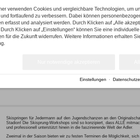
25. Februar 2015
tner verwenden Cookies und vergleichbare Technologien, um u
n und fortlaufend zu verbessern. Dabei können personenbezog
Beginn ist…
n erfasst und analysiert werden. Durch Klicken auf „Alle akzep
Durch Klicken auf „Einstellungen“ können Sie eine individuelle
gen für die Zukunft widerrufen. Weitere Informationen erhalten Si
ng.
So nah vor der Haustür und prägend fürs Ortsbild ist die Schanzenan
Vermieter die Erdinger Arena noch gar nicht von innen erlebt oder je einm
Skisport-und Veranstaltungs GmbH beim traditionellen Vermietertag vo
Nur notwendige akzeptieren
Al
eine große Resonanz. Und nicht…
Einstellungen
·
Datenschutze
Skispringen für Jedermann auf den Jugendschanzen an den Originalscha
Stadion! Die Skisprung-Workshops sind so konzipiert, dass ALLE mitmach
und professionell unterstützt hinein in die faszinierende Welt der Adler.
Zweimal in der Saison bieten wir zu festen Terminen die Möglichkeit, s