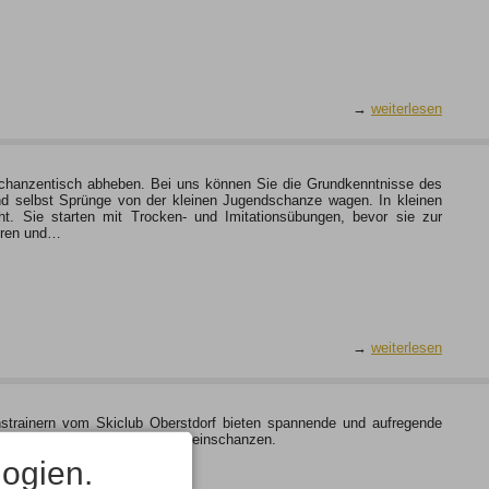
→
weiterlesen
chanzentisch abheben. Bei uns können Sie die Grundkenntnisse des
 und selbst Sprünge von der kleinen Jugendschanze wagen. In kleinen
t. Sie starten mit Trocken- und Imitationsübungen, bevor sie zur
ahren und…
→
weiterlesen
strainern vom Skiclub Oberstdorf bieten spannende und aufregende
ds zum Tubing im Auslauf der Kleinschanzen.
rpreis von € 8,00 an.
ogien.
e statt: