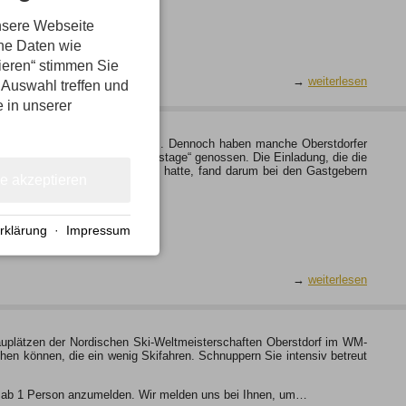
nsere Webseite
ene Daten wie
tieren“ stimmen Sie
→
weiterlesen
 Auswahl treffen und
e in unserer
lage am Fuße des Schattenbergs. Dennoch haben manche Oberstdorfer
al eine intensive Führung „backstage“ genossen. Die Einladung, die die
n „Das Höchste“ ausgesprochen hatte, fand darum bei den Gastgebern
le akzeptieren
rklärung
·
Impressum
→
weiterlesen
uplätzen der Nordischen Ski-Weltmeisterschaften Oberstdorf im WM-
en können, die ein wenig Skifahren. Schnuppern Sie intensiv betreut
ich ab 1 Person anzumelden. Wir melden uns bei Ihnen, um…