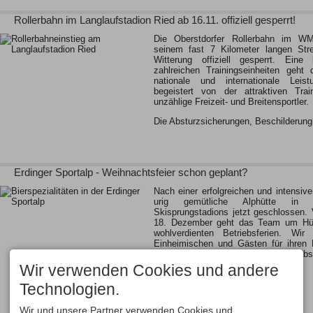
Rollerbahn im Langlaufstadion Ried ab 16.11. offiziell gesperrt!
Die Oberstdorfer Rollerbahn im WM
seinem fast 7 Kilometer langen Stre
Witterung offiziell gesperrt. Ein
zahlreichen Trainingseinheiten geht
nationale und internationale Leist
begeistert von der attraktiven Tra
unzählige Freizeit- und Breitensportler.
Die Absturzsicherungen, Beschilderun
Erdinger Sportalp - Weihnachtsfeier schon geplant?
Nach einer erfolgreichen und intensi
urig gemütliche Alphütte in 
Skisprungstadions jetzt geschlossen
18. Dezember geht das Team um Hütte
wohlverdienten Betriebsferien. Wi
Einheimischen und Gästen für ihren
Betriebsferien stehen wir ihnen selb
Dezember für Anfragen für…
Wir verwenden Cookies und andere
Technologien.
Wir und unsere Partner verwenden Cookies und