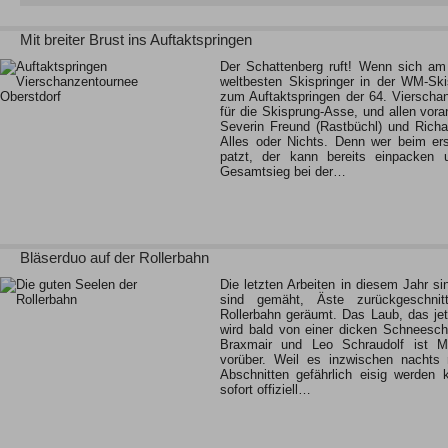
Mit breiter Brust ins Auftaktspringen
Der Schattenberg ruft! Wenn sich am
weltbesten Skispringer in der WM-Ski
zum Auftaktspringen der 64. Vierschan
für die Skisprung-Asse, und allen vor
Severin Freund (Rastbüchl) und Richa
Alles oder Nichts. Denn wer beim ers
patzt, der kann bereits einpacken
Gesamtsieg bei der…
Bläserduo auf der Rollerbahn
Die letzten Arbeiten in diesem Jahr si
sind gemäht, Äste zurückgeschni
Rollerbahn geräumt. Das Laub, das jetz
wird bald von einer dicken Schneesch
Braxmair und Leo Schraudolf ist M
vorüber. Weil es inzwischen nachts 
Abschnitten gefährlich eisig werden 
sofort offiziell…