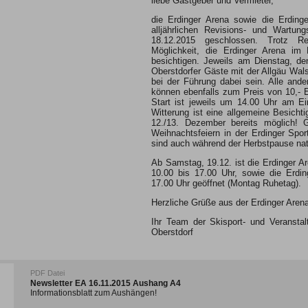
liebe Gastgeber und Vermieter,
die Erdinger Arena sowie die Erding
alljährlichen Revisions- und Wartung
18.12.2015 geschlossen. Trotz Re
Möglichkeit, die Erdinger Arena i
besichtigen. Jeweils am Dienstag, de
Oberstdorfer Gäste mit der Allgäu Wal
bei der Führung dabei sein. Alle ande
können ebenfalls zum Preis von 10,- 
Start ist jeweils um 14.00 Uhr am Ei
Witterung ist eine allgemeine Besic
12./13. Dezember bereits möglich! G
Weihnachtsfeiern in der Erdinger Spo
sind auch während der Herbstpause natü
Ab Samstag, 19.12. ist die Erdinger Ar
10.00 bis 17.00 Uhr, sowie die Erdin
17.00 Uhr geöffnet (Montag Ruhetag).
Herzliche Grüße aus der Erdinger Aren
Ihr Team der Skisport- und Veransta
Oberstdorf
PDF Datei
Newsletter EA 16.11.2015 Aushang A4
Informationsblatt zum Aushängen!