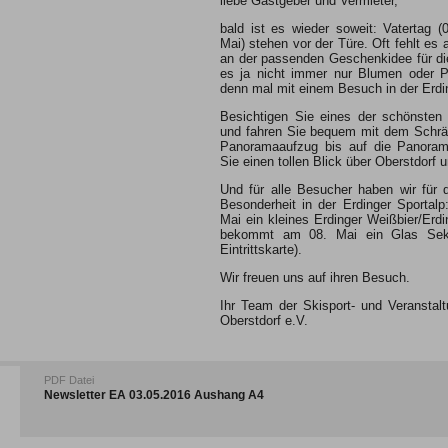
liebe Gastgeber und Vermieter,
bald ist es wieder soweit: Vatertag (
Mai) stehen vor der Türe. Oft fehlt es
an der passenden Geschenkidee für di
es ja nicht immer nur Blumen oder P
denn mal mit einem Besuch in der Erdi
Besichtigen Sie eines der schönsten 
und fahren Sie bequem mit dem Schrä
Panoramaaufzug bis auf die Panorama
Sie einen tollen Blick über Oberstdorf 
Und für alle Besucher haben wir für 
Besonderheit in der Erdinger Sportalp
Mai ein kleines Erdinger Weißbier/Erdin
bekommt am 08. Mai ein Glas Sekt 
Eintrittskarte).
Wir freuen uns auf ihren Besuch.
Ihr Team der Skisport- und Veransta
Oberstdorf e.V.
PDF Datei
Newsletter EA 03.05.2016 Aushang A4