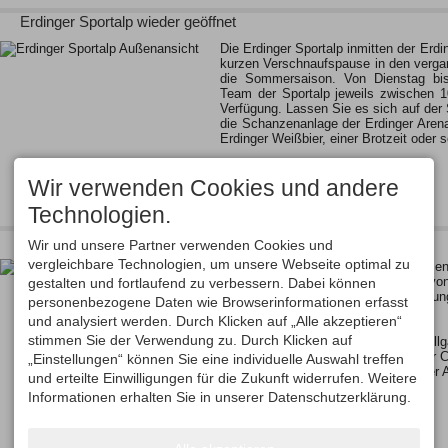
Erdinger Sportalp wieder geöffnet
Die Erdinger Sportalp inmitten der Erdi
kurzen Verschnaufspause in den verga
die Sommersaison. Von Dienstag bi
Team der Sportalp jeweils zwischen 1
Verfügung. Lassen Sie es sich auf der 
die Schanzenanlage der Erdinger Arena
Erdinger Weißbier, einer Brotzeit oder
Wir verwenden Cookies und andere
Technologien.
Garantierte tägliche Führung in den Pfingstferien
Wir und unsere Partner verwenden Cookies und
vergleichbare Technologien, um unsere Webseite optimal zu
Erleben Sie eine exklusive Schanzen
Arena - garantiert und unabhängig vo
gestalten und fortlaufend zu verbessern. Dabei können
obligatorische Anmeldung zur Führun
personenbezogene Daten wie Browserinformationen erfasst
Sonderaktion nicht notwendig.
und analysiert werden. Durch Klicken auf „Alle akzeptieren“
Dauer: ca. 1,5 bis 2 Std.
stimmen Sie der Verwendung zu. Durch Klicken auf
Preis: Erwachsene 10,- € (9,- € mit All
Kinder 7,- € (6,50 € mit Allgäu Walser 
„Einstellungen“ können Sie eine individuelle Auswahl treffen
Treffpunkt: An der Kasse der Erdinger 
und erteilte Einwilligungen für die Zukunft widerrufen. Weitere
Zeitraum: 14.05. - 29.05.2016
Informationen erhalten Sie in unserer Datenschutzerklärung.
Weitere Informationen zu unserer…