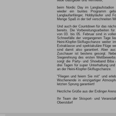
liebe Gastgeber und Vermieter,
beim Nordic Day im Langlaufstadion
wieder ein buntes Programm gebo
Langlaufanfänger, Hobbyläufer und Fo
Menge Spaß in der tief verschneiten Wi
Und auch der Countdown für das nächste
bereits. Die Vorbereitungsarbeiten fü
von 03. bis 05. Februar sind in voll
Schneefälle der vergangenen Tage lie
Heini-Klopfer-Skiflugschanze weiter im
Extraklasse und spektakuläre Flüge we
sind damit also garantiert. Aber auc
Zuschauer ist bestens gesorgt. Neb
Siegerehrung des ersten Wettbewerbs
sorgt die Party- und Showband Biba
drei Tagen für super Unterhaltung und
an der Heini-Klopfer-Skiflugschanze.
"Fliegen und feiern Sie mit" und erle
Wochenende in einzigartiger Atmosph
letzten Sprung garantiert!
Herzliche Grüße aus der Erdinger Aren
Ihr Team der Skisport- und Veransta
Oberstdorf