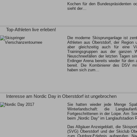
Kochen für den Bundespräsidenten od
sieht der…
Top-Athleten live erleben!
Die moderne Skisprunganlage ist zentra
Athleten aus Oberstdorf, der Region
aber gleichzeitig auch für eine Vie
Trainingsgruppen aus der ganzen W
Neuschneefällen der letzten Tagen si
Erdinger Arena bereits wieder für den 
bereit. Die Kombinierer des DSV mit
haben sich zum…
Interesse am Nordic Day in Oberstdorf ist ungebrochen
Sie hatten wieder jede Menge Spaß
Winterlandschaft: die Langlaufan
Fortgeschrittenen in der Loipe. Am So
beim „Nordic Day“ im Langlaufstadion R
Das Allgäuer Anzeigeblatt, die Skispo
(SVG) Oberstdorf und der Skiclub Obe
zum Outdoor-Erlebnis aufgerufen. Na