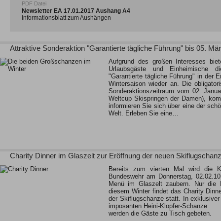
PDF Datei
Newsletter EA 17.01.2017 Aushang A4
Informationsblatt zum Aushängen
Attraktive Sonderaktion "Garantierte tägliche Führung" bis 05. Mä
Aufgrund des großen Interesses biet
Urlaubsgäste und Einheimische die
"Garantierte tägliche Führung" in der E
Wintersaison wieder an. Die obligator
Sonderaktionszeitraum vom 02. Janua
Weltcup Skispringen der Damen), kom
informieren Sie sich über eine der sch
Welt. Erleben Sie eine…
Charity Dinner im Glaszelt zur Eröffnung der neuen Skiflugschan
Bereits zum vierten Mal wird die K
Bundeswehr am Donnerstag, 02.02.101
Menü im Glaszelt zaubern. Nur die L
diesem Winter findet das Charity Din
der Skiflugschanze statt. In exklusive
imposanten Heini-Klopfer-Schanze
werden die Gäste zu Tisch gebeten.