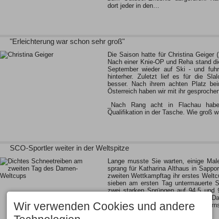
dort jeder in den…
"Erleichterung war schon sehr groß"
Die Saison hatte für Christina Geiger 
Nach einer Knie-OP und Reha stand die
September wieder auf Ski - und fuhr
hinterher. Zuletzt lief es für die Sla
besser. Nach ihrem achten Platz bei
Österreich haben wir mit ihr gesproche
_Nach Rang acht in Flachau hab
Qualifikation in der Tasche. Wie groß 
SCO-Sportler weiter in der Weltspitze
Lange musste Sie warten, einige Male
sprang für Katharina Althaus in Sappo
zweiten Wettkampftag ihr erstes Welt
sieben am ersten Tag untermauerte S
zwei starken Sprüngen auf 94,5 und 
drei in der Endabrechnung, noch vor Da
Wir verwenden Cookies und andere
Die zweite Oberstdorferin Gianina Ern
15 und 23…