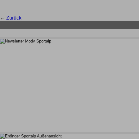
←
Zurück