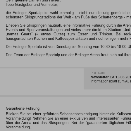
Sehr geehrte Damen und Herren,
liebe Gastgeber und Vermieter,
die Erdinger Sportalp ist wohl einmalig – nicht nur die urig gemütlic
schönsten Skisprungstadions der Welt - am Fuße des Schattenbergs - mac
Erleben Sie Skispringen hautnah, eine informative Führung durch die A
Events und Sportveranstaltungen und vieles mehr direkt im Stadion. Und n
„namas Guats“ (= etwas Gutes) zum Essen und Trinken. Bei regiona
hausgemachten Kuchen und Kaffeespezialitäten und noch einigem mehr kö
Die Erdinger Sportalp ist von Dienstag bis Sonntag von 10.30 bis 18.00 U
Das Team der Erdinger Sportalp und der Erdinger Arena freut sich auf ihr
PDF Datei
Newsletter EA 13.06.2
Informationsblatt zum A
Garantierte Führung
Blicken Sie bei einer geführten Schanzenbesichtigung hinter die Kulisse
Voranmeldung! Nehmen Sie an einer exklusiven und interessanten Führung 
über die Arena und das Skispringen. Bei der "garantierten täglichen F
Voranmeldung…