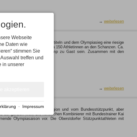
ogien.
→
weiterlesen
nsere Webseite
rina Vogts Weltmeisterschaftstiteln und dem Olympiasieg eine riesige
ene Daten wie
trainieren deutschlandweit circa 150 Athletinnen an den Schanzen. Ca.
tieren“ stimmen Sie
rstdorf beim DSV Mädchen Camp zu Gast sein. Zusammen mit den
 Auswahl treffen und
e in unserer
→
weiterlesen
le akzeptieren
rklärung
·
Impressum
thleten aus Oberstdorf, der Region und vom Bundesstützpunkt, aber
 aus der ganzen Welt. Die nordischen Kombinierer mit Bundestrainer Kai
mmende Olympiasaison vor. Die Oberstdorfer Stützpunktathleten mit