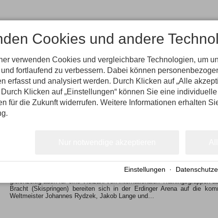
nden Cookies und andere Technol
tner verwenden Cookies und vergleichbare Technologien, um u
Auch Mädchen wollen fliegen wie die Adler: „Damenskisprung hat nach Ca
n und fortlaufend zu verbessern. Dabei können personenbezog
Resonanz erfahren“, freut sich der Nationalcoach Andreas Bauer. Derzeit 
n erfasst und analysiert werden. Durch Klicken auf „Alle akzep
40 dieser jungen Talente werden nun vom 15. bis 18. Juni in Obe
Heimtrainern werden die Trainer des Deutschen…
Durch Klicken auf „Einstellungen“ können Sie eine individuelle
gen für die Zukunft widerrufen. Weitere Informationen erhalten Si
ng.
Nur notwendige akzeptieren
Al
Einstellungen
·
Datenschutze
Die moderne Skisprunganlage ist zentrale Trainingsstätte für alle A
gleichzeitig auch für eine Vielzahl von internationalen Trainingsgruppen
Bracht (Skispringen) bereiten sich in der Erdinger Arena auf die ko
Weltmeister Johannes Rydzek, Jakob Lange und…