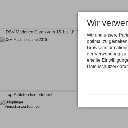
Wir verwe
DSV Mädchen Camp vom 15. bis 18. Juni
Wir und unsere Par
optimal zu gestalte
Browserinformatione
der Verwendung zu. 
erteilte Einwilligun
Datenschutzerkläru
Top-Athleten live erleben!