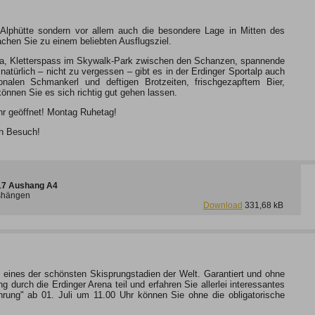
he Alphütte sondern vor allem auch die besondere Lage in Mitten des
hen Sie zu einem beliebten Ausflugsziel.
rena, Kletterspass im Skywalk-Park zwischen den Schanzen, spannende
atürlich – nicht zu vergessen – gibt es in der Erdinger Sportalp auch
len Schmankerl und deftigen Brotzeiten, frischgezapftem Bier,
nnen Sie es sich richtig gut gehen lassen.
hr geöffnet! Montag Ruhetag!
en Besuch!
017 Aushang A4
ushängen
Download
331,68 kB
n eines der schönsten Skisprungstadien der Welt. Garantiert und ohne
durch die Erdinger Arena teil und erfahren Sie allerlei interessantes
ührung" ab 01. Juli um 11.00 Uhr können Sie ohne die obligatorische